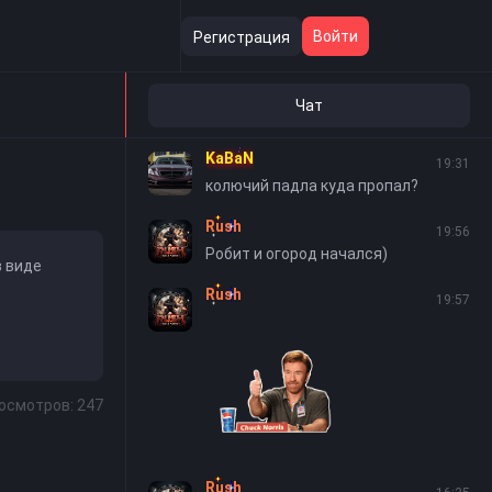
KaBaN
01:05
Войти
Регистрация
все гудд)))
Rush
16:31
Чат
А шабик как?))
KaBaN
19:31
колючий падла куда пропал?
Rush
19:56
Робит и огород начался)
в виде
Rush
19:57
осмотров: 247
Rush