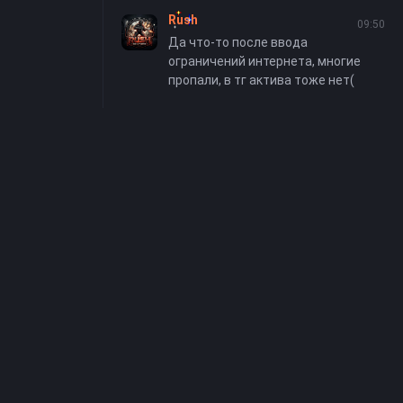
[Public] - ▷ iZi KATKA IP: 2.56.88.88:27015 [War3FT] - ▷ Rise of Heroes IP: 2.56.88.84:27015 Контакты: 1. Rush - Владелец проекта https://mudzone.ru/profile/rush_ek Дата существования проекта ® 2013-2025 - проекту 12 ЛЕТ!
Rush
09:50
Да что-то после ввода
ограничений интернета, многие
пропали, в тг актива тоже нет(
я
е персональных
онфиденциальности
екта
rike. На наших
водством отзывчивой