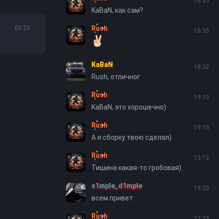
16:35
KaBaN, как сам?
00:23
Rush
16:35
KaBaN
18:32
Rush, отличног
Rush
19:10
KaBaN, это хорошечно)
Rush
19:10
А я сборку твою сделал)
Rush
13:12
Тишина какая-то гробовая)
s1mple_d1mple
19:25
всем привет
Rush
17:23