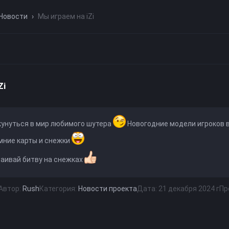
Новости
›
Мы играем на iZi
Zi
кунуться в мир любимого шутера
Новогодние модели игроков 
мние карты и снежки
раивай битву на снежках
Автор:
Rush
Категория:
Новости проекта
Дата: 21 декабря 2024 г
Пр