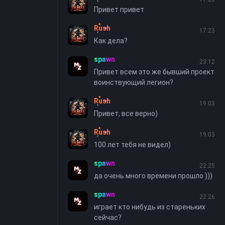
Привет привет
Rush
17:23
Как дела?
spawn
23:12
Привет всем это же бывший проект
воинствующий легион?
Rush
19:03
Привет, все верно)
Rush
19:03
100 лет тебя не видел)
spawn
22:25
да очень много времени прошло )))
spawn
22:26
играет кто нибудь из стареньких
сейчас?